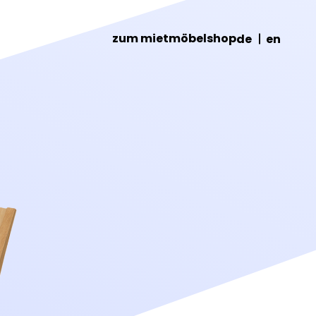
zum mietmöbelshop
de
en