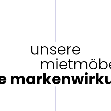
unsere
mietmöb
re markenwirk