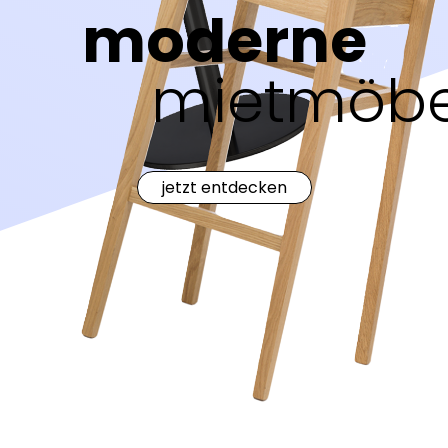
moderne
mietmöbe
jetzt entdecken