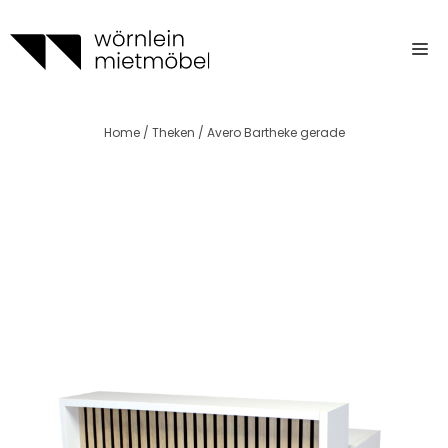
Zum
Inhalt
m
springen
Home
/
Theken
/ Avero Bartheke gerade