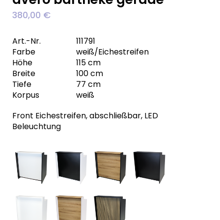
380,00
€
Art.-Nr.
111791
Farbe
weiß/Eichestreifen
Höhe
115 cm
Breite
100 cm
Tiefe
77 cm
Korpus
weiß
Front Eichestreifen, abschließbar, LED
Beleuchtung