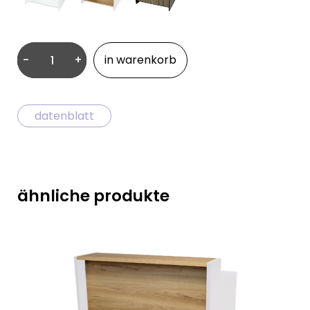
-
+
in warenkorb
Avero
Bartheke
gerade
datenblatt
Menge
ähnliche produkte