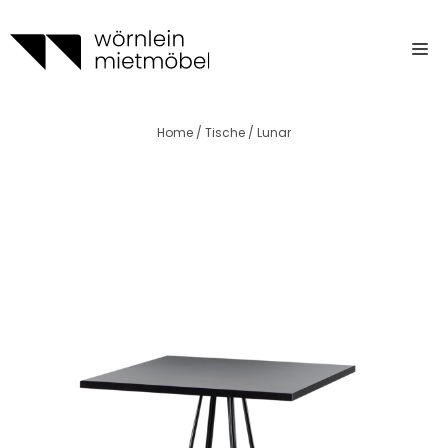
Zum
Inhalt
m
springen
Home
/
Tische
/ Lunar