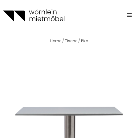
Zum
Inhalt
m
springen
Home
/
Tische
/ Pixo