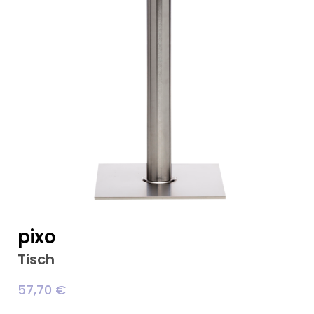
pixo
Tisch
57,70
€