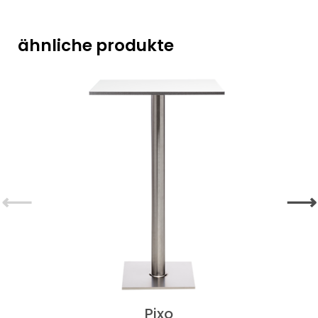
ähnliche produkte
⟵
⟶
Pixo