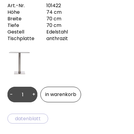
Art.-Nr.
101422
Höhe
74 cm
Breite
70 cm
Tiefe
70 cm
Gestell
Edelstahl
Tischplatte
anthrazit
-
+
in warenkorb
Pixo
Menge
datenblatt