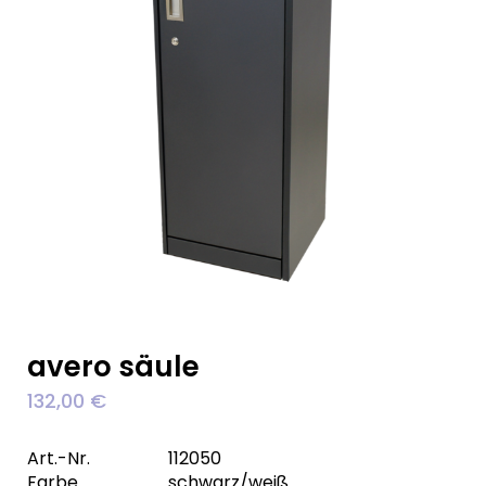
avero säule
132,00
€
Art.-Nr.
112050
Farbe
schwarz/weiß