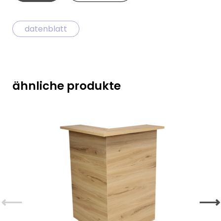
Säule
Menge
datenblatt
ähnliche produkte
⟵
⟶