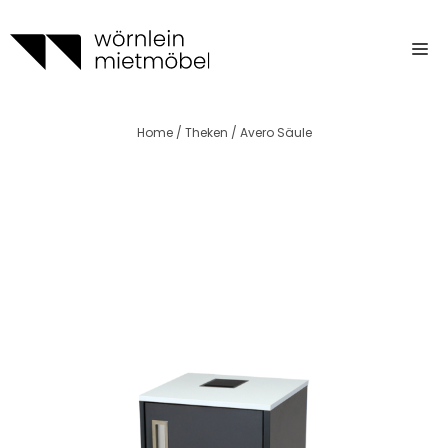
Zum
Inhalt
m
springen
Home
/
Theken
/ Avero Säule