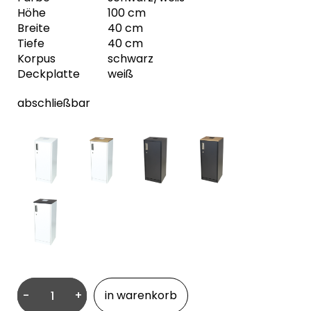
Höhe
100 cm
Breite
40 cm
Tiefe
40 cm
Korpus
schwarz
Deckplatte
weiß
abschließbar
-
+
in warenkorb
Avero